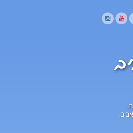
ת,
ביב.